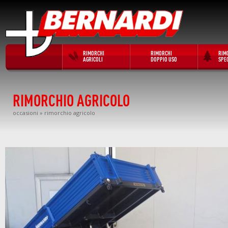
RIMORCHI
RIMORCHI
RIM
AGRICOLI
DOPPIO USO
SPEC
RIMORCHIO AGRICOLO
occasioni
» rimorchio agricolo