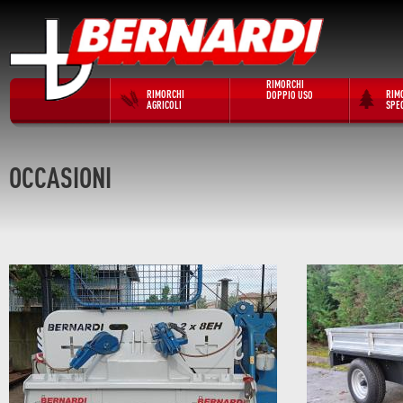
RIMORCHI
RIMORCHI
RIM
DOPPIO USO
AGRICOLI
SPEC
OCCASIONI