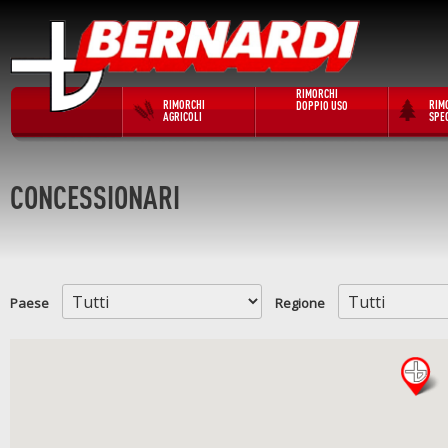
RIMORCHI
RIMORCHI
RIM
DOPPIO USO
AGRICOLI
SPEC
CONCESSIONARI
Paese
Regione