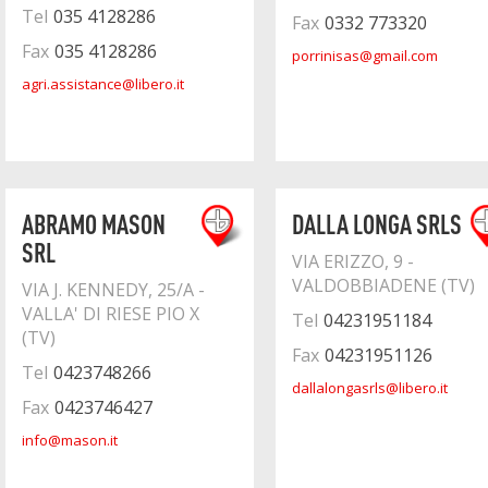
Tel
035 4128286
Fax
0332 773320
Fax
035 4128286
porrinisas@gmail.com
agri.assistance@libero.it
ABRAMO MASON
DALLA LONGA SRLS
SRL
VIA ERIZZO, 9 -
VALDOBBIADENE (TV)
VIA J. KENNEDY, 25/A -
VALLA' DI RIESE PIO X
Tel
04231951184
(TV)
Fax
04231951126
Tel
0423748266
dallalongasrls@libero.it
Fax
0423746427
info@mason.it