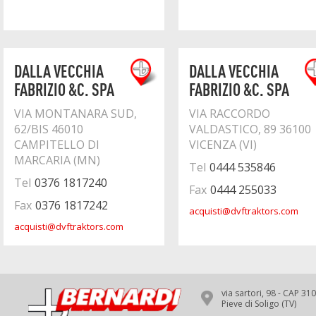
DALLA VECCHIA
DALLA VECCHIA
FABRIZIO &C. SPA
FABRIZIO &C. SPA
VIA MONTANARA SUD,
VIA RACCORDO
62/BIS 46010
VALDASTICO, 89 36100
CAMPITELLO DI
VICENZA (VI)
MARCARIA (MN)
Tel
0444 535846
Tel
0376 1817240
Fax
0444 255033
Fax
0376 1817242
acquisti@dvftraktors.com
acquisti@dvftraktors.com
via sartori, 98 - CAP 31
Pieve di Soligo (TV)