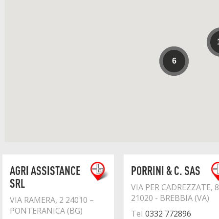
6
AGRI ASSISTANCE
PORRINI & C. SAS
SRL
VIA PER CADREZZATE, 8
21020 - BREBBIA (VA)
VIA RAMERA, 2 24010 –
PONTERANICA (BG)
Tel
0332 772896