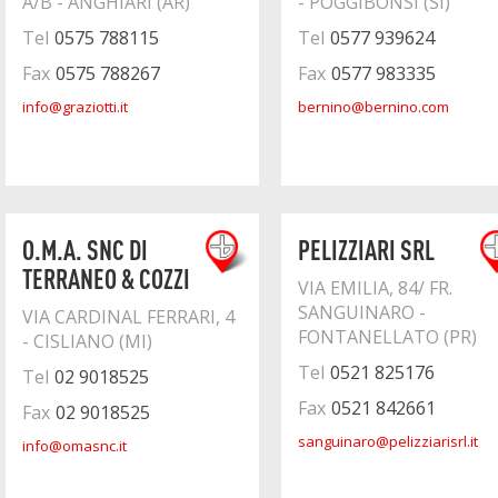
A/B - ANGHIARI (AR)
- POGGIBONSI (SI)
Tel
0575 788115
Tel
0577 939624
Fax
0575 788267
Fax
0577 983335
info@graziotti.it
bernino@bernino.com
O.M.A. SNC DI
PELIZZIARI SRL
TERRANEO & COZZI
VIA EMILIA, 84/ FR.
SANGUINARO -
VIA CARDINAL FERRARI, 4
FONTANELLATO (PR)
- CISLIANO (MI)
Tel
0521 825176
Tel
02 9018525
Fax
0521 842661
Fax
02 9018525
sanguinaro@pelizziarisrl.it
info@omasnc.it