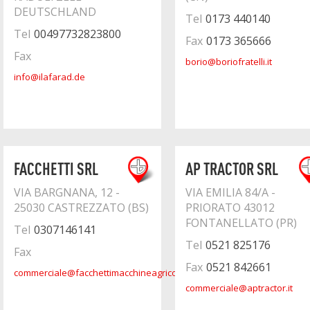
DEUTSCHLAND
Tel
0173 440140
Tel
00497732823800
Fax
0173 365666
Fax
borio@boriofratelli.it
info@ilafarad.de
FACCHETTI SRL
AP TRACTOR SRL
VIA BARGNANA, 12 -
VIA EMILIA 84/A -
25030 CASTREZZATO (BS)
PRIORATO 43012
FONTANELLATO (PR)
Tel
0307146141
Tel
0521 825176
Fax
Fax
0521 842661
commerciale@facchettimacchineagricole.it
commerciale@aptractor.it