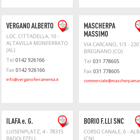
VERGANO ALBERTO
MASCHERPA
MASSIMO
LOC. CITTADELLA, 10 -
ALTAVILLA MONFERRATO
VIA CARCANO, 1/3 - 220
(AL)
BREGNANO (CO)
Tel
0142 926166
Tel
031 778605
Fax
0142 926166
Fax
031 778605
info@verganoferramenta.it
commerciale@mascherpamass
ILAFA e. G.
BORIO F.LLI SNC
LUISENPLATZ, 4 - 78315
CORSO CANALE, 6 - ALB
RADOLFZELL
(CN)