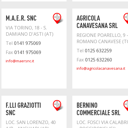
M.A.E.R. SNC
AGRICOLA
CANAVESANA SRL
VIA TORINO, 18 - S.
DAMIANO D'ASTI (AT)
REGIONE POARELLO, 9 
ROMANO CANAVESE (T
Tel
0141 975069
Tel
0125 632259
Fax
0141 975069
Fax
0125 632260
info@maersnc.it
info@agricolacanavesana.it
F.LLI GRAZIOTTI
BERNINO
SNC
COMMERCIALE SRL
LOC. SAN LORENZO, 40
LOC. FOSCI VIA CALABR