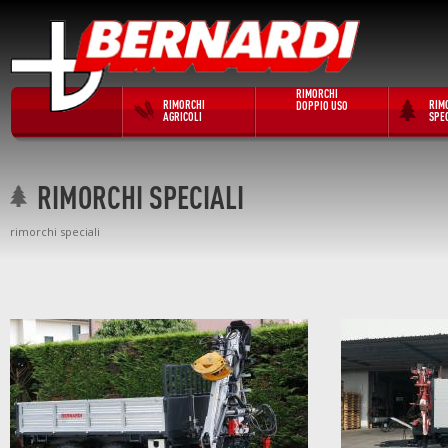
RIMORCHI
RIMORCHI
RIM
DOPPIO USO
AGRICOLI
SPEC
RIMORCHI SPECIALI
rimorchi speciali