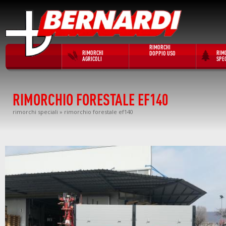
RIMORCHI
RIMORCHI
RIM
DOPPIO USO
AGRICOLI
SPEC
RIMORCHIO FORESTALE EF140
rimorchi speciali
» rimorchio forestale ef140